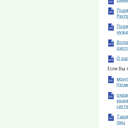
Вним
Поря
Респ
Поря
нужд
Вопр
охот
О ра
Если Вы 
мон
(пом
охр
инди
сист
Тари
лиц