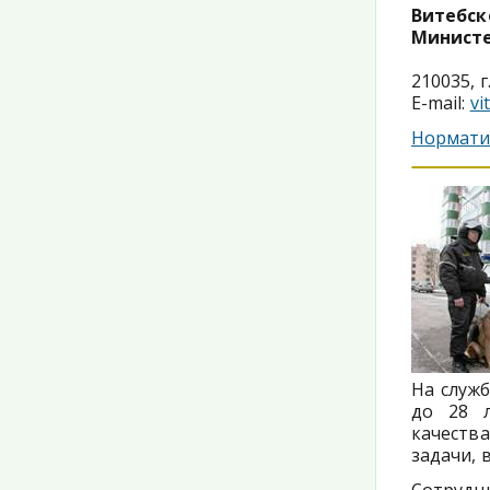
Витебск
Министе
210035, г
Е-mail:
vi
Нормати
На служ
до 28 
качеств
задачи, 