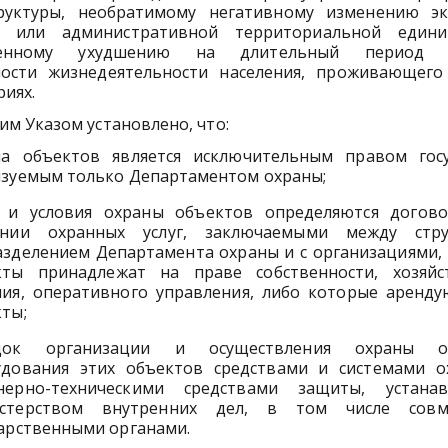
рук­туры, необратимому негативному изменению э
а или адми­нистративной территориальной един
венному ухудшению на длительный период 
ности жизнедеятельности населения, проживающего
иях.
м Указом установлено, что:
на объектов является исключительным правом госу
­зуемым только Департаментом охраны;
 и условия охраны объектов определяются догов
ании охранных услуг, заключаемыми между стру
зделением Депар­тамента охраны и с организациями,
кты принадлежат на праве собственности, хозяйс
ия, оперативного управления, либо ко­торые аренду
ты;
док организации и осуществления охраны об
удования этих объектов средствами и системами о
нерно-техническими средствами защиты, устанав
стерством внутренних дел, в том числе совм
арственными органами.