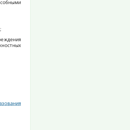
особными
;
реждения
ностных
зования