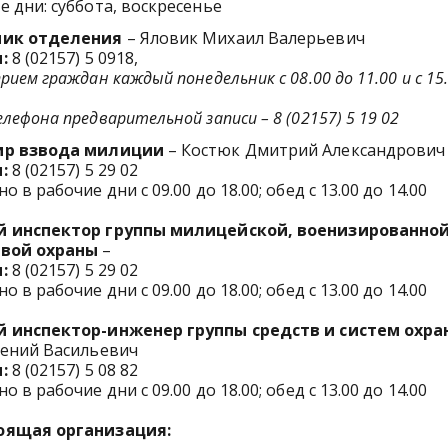
 дни: суббота, воскресенье
ик отделения
– Яловик Михаил Валерьевич
:
8 (02157) 5 0918,
прием граждан
каждый понедельник с 08.00 до 11.00 и
с 15
лефона предварительной записи – 8 (02157) 5 19 02
р взвода милиции
– Костюк Дмитрий Александрович
:
8 (02157) 5 29 02
 в рабочие дни с 09.00 до 18.00; обед с 13.00 до 14.00
 инспектор группы милицейской, военизированной
вой охраны
–
:
8 (02157) 5 29 02
 в рабочие дни с 09.00 до 18.00; обед с 13.00 до 14.00
 инспектор-инженер группы средств и систем охра
гений Васильевич
:
8 (02157) 5 08 82
 в рабочие дни с 09.00 до 18.00; обед с 13.00 до 14.00
ящая организация: