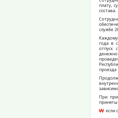
Сотрудн
плату, 
состава.
Сотрудн
обеспеч
службе 20
Каждому
года в 
отпуск 
денежн
проведе
Республи
проезда 
Продол
внутрен
зависимо
При при
приняты 
если 