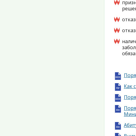
приз
решен
отказ
отказ
нали
забо
обяза
Поря
Как 
Поря
Пор
Мини
Абит