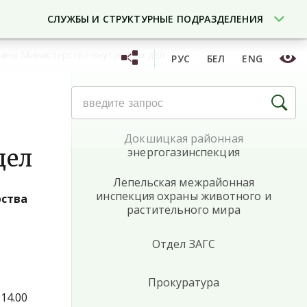
СЛУЖБЫ И СТРУКТУРНЫЕ ПОДРАЗДЕЛЕНИЯ
аны Министерства внутренних дел
РУС
БЕЛ
ENG
Архитектурно-планировочное
бюро
Докшицкая районная
дел
энергогазинспекция
Лепельская межрайонная
инспекция охраны животного и
ства
растительного мира
Отдел ЗАГС
Прокуратура
14.00