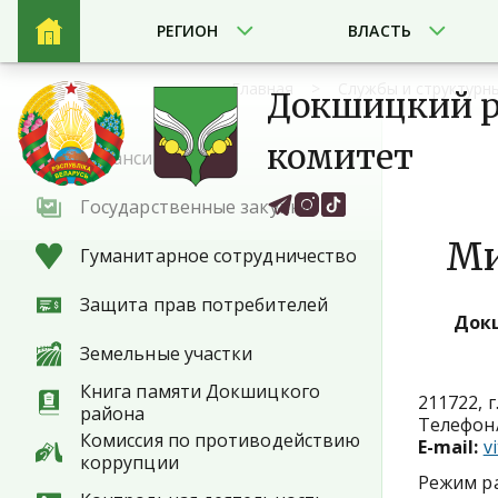
РЕГИОН
ВЛАСТЬ
Главная
Службы и структурн
Докшицкий р
комитет
Вакансии
Государственные закупки
Ми
Гуманитарное сотрудничество
Защита прав потребителей
Док
Земельные участки
Книга памяти Докшицкого
211722, 
района
Телефон/
Комиссия по противодействию
E-mail:
v
коррупции
Режим ра