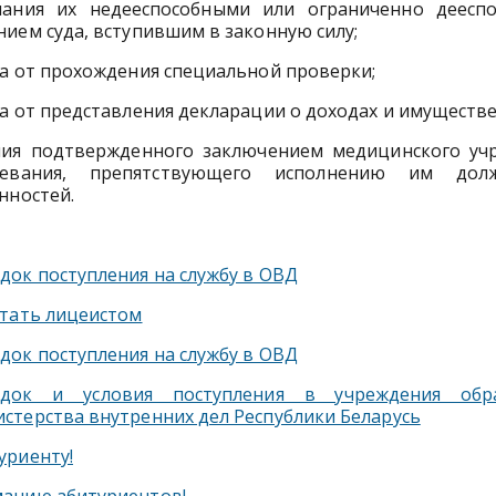
нания их недееспособными или ограниченно деесп
ием суда, вступившим в законную силу;
а от прохождения специальной проверки;
а от представления декларации о доходах и имуществе
чия подтвержденного заключением медицинского уч
левания, препятствующего исполнению им долж
нностей.
док поступления на службу в ОВД
стать лицеистом
док поступления на службу в ОВД
ядок и условия поступления в учреждения обра
стерства внутренних дел Республики Беларусь
уриенту!