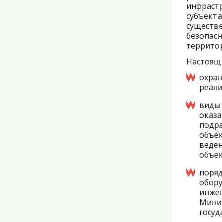
инфраст
субъект
сущест
безопас
территор
Настоящи
охра
реали
виды
оказ
подра
объе
веден
объек
поря
обор
инже
Мини
госуд