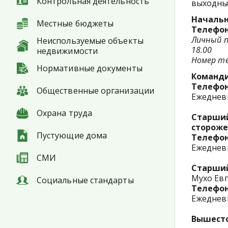
Контрольная деятельность
выходные
Начальн
Местные бюджеты
Телефон
Личный 
Неиспользуемые объекты
18.00
недвижимости
Номер те
Нормативные документы
Команди
Телефон
Общественные организации
Ежедневно
Охрана труда
Старший
стороже
Пустующие дома
Телефон
Ежедневно
СМИ
Старший
Мухо Ев
Социальные стандарты
Телефон
Ежедневно
Вышесто