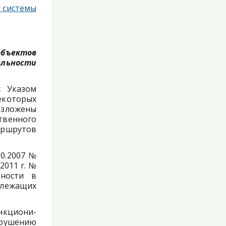
системы
бъектов
льности
с Указом
некоторых
озложены
твенного
аршрутов
10.2007 №
2011 г. №
ьности в
длежащих
ункциони­
рушению