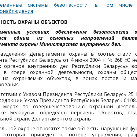
ременные системы безопасности, в том числе 
онаблюдения
НОСТЬ ОХРАНЫ ОБЪЕКТОВ
еменных условиях обеспечение безопасности о
тся одним из основных направлений дея­те
мента охраны Министерства внутрен­них дел.
азделения Департамента охраны в соответствии 
нта Республики Беларусь от 4 июня 2004 г. № 268 «О 
х органов внутренних дел Республики Беларусь» в
 в сфере охранной деятельности, охраны общес
 на охраняемых объ­ектах, в зонах постов и м
рования.
тствии с Указом Президента Республики Беларусь 25.
в редакции Указа Президента Республики Беларусь 01.08.
 мерах по совершенствованию охранной деятел
ике Беларусь», определен перечень объектов, по
ьной охра­не Департаментом охраны.
ельной охране относятся такие объекты, нарушение ф
я которых приведет к потере управления, раз