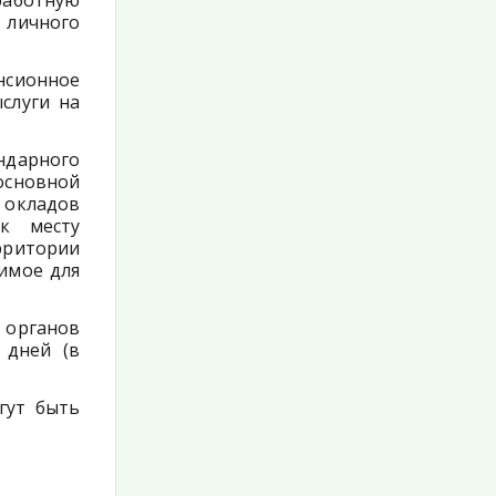
работную
 личного
нсионное
слуги на
ндарного
основной
 окладов
к месту
рритории
димое для
органов
 дней (в
гут быть