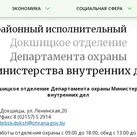
ЭКОНОМИКА
СОЦИАЛЬНАЯ СФЕРА
ые подразделения
Докшицкое отделение Департамента охр
айонный исполнительный
Докшицкое отделение
Департамента охраны
нистерства внутренних 
шицкое отделение Департамента охраны Министер
внутренних дел
г.Докшицы, ул. Ленинская,20
факс 8 (02157) 5 2914
itebsk.doksh@ohrana.gov.by
боты отделения охраны с 09.00 до 18.00, обед с 13.00 до 