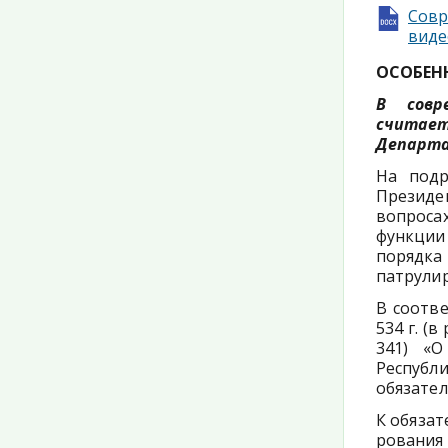
Cов
виде
ОСОБЕН
В совр
считае
Департа
На подр
Прези­де
вопроса
функции
порядка
патрули
В соотве
534 г. (
341) «О
Республ
обязател
К обязат
ровани