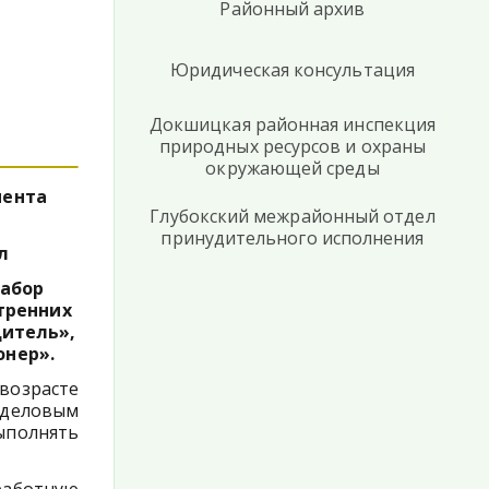
Районный архив
Юридическая консультация
Докшицкая районная инспекция
природных ресурсов и охраны
окружающей среды
мента
Глубокский межрайонный отдел
принудительного исполнения
л
набор
тренних
дитель»,
онер».
возрасте
деловым
ыполнять