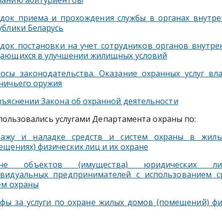
анию абитуриентов!
док приема и прохождения службы в органах внутре
ублики Беларусь
док постановки на учет сотрудников органов внутрен
ающихся в улучшении жилищных условий
осы законодательства. Оказание охранных услуг вл
ничьего оружия
зъяснении Закона об охранной деятельности
пользовались услугами Департамента охраны по:
тажу и наладке средств и систем охраны в жил
ещениях) физических лиц и их охране
ане объектов (имущества) юридических 
видуальных предпринимателей с использованием с
ем охраны
фы за услуги по охране жилых домов (помещений) фи