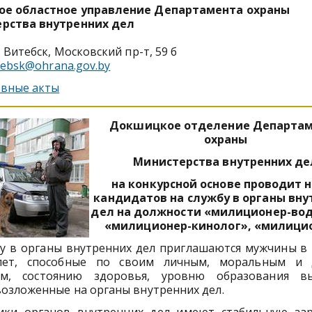
ое областное управление Департамента охраны
рства внутренних дел
. Витебск, Московский пр-т, 59 б
tebsk@ohrana.gov.by
вные акты
Докшицкое отделение Департа
охраны
Министерства внутренних де
на конкурсной основе проводит 
кандидатов на службу в органы вну
дел на должности «милиционер-во
«милиционер-кинолог», «милици
бу в органы внутренних дел приглашаются мужчины в 
лет, способные по своим личным, моральным и 
ам, состоянию здоровья, уровню образования в
возложенные на органы внутренних дел.