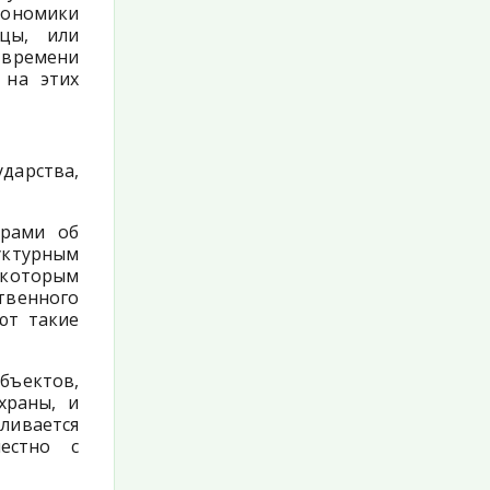
кономики
ицы, или
времени
 на этих
дарства,
орами об
ктурным
 которым
твенного
ют такие
ъектов,
храны, и
ливается
естно с