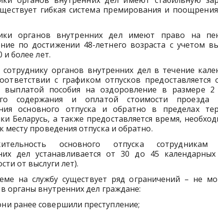
ики органов внутренних дел имеют стабильную за
существует гибкая система премирования и поощрения
ики органов внутренних дел имеют право на пе
ение по достижении 48-летнего возраста с учетом вы
 и более лет.
 сотруднику органов внутренних дел в течение кале
соответствии с графиком отпусков предоставляется 
с выплатой пособия на оздоровление в размере 2
ого содержания и оплатой стоимости проезда 
ния основного отпуска и обратно в пределах те
ки Беларусь, а также предоставляется время, необхо
к месту проведения отпуска и обратно.
жительность основного отпуска сотрудникам 
них дел устанавливается от 30 до 45 календарных
сти от выслуги лет).
еме на службу существует ряд ограничений – не мо
в органы внутренних дел граждане:
они ранее совершили преступление;