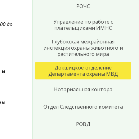
РОЧС
Управление по работе с
.00 до
плательщиками ИМНС
Глубокская межрайонная
инспекция охраны животного и
растительного мира
Докшицкое отделение
 и
Департамента охраны МВД
Нотариальная контора
ны
–
Отдел Следственного комитета
РОВД