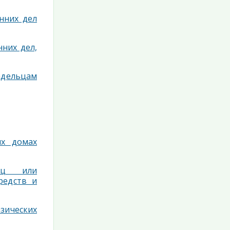
нних дел
них дел,
адельцам
ых домах
лиц или
редств и
зических