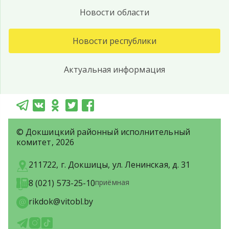
Новости области
Новости республики
Актуальная информация
© Докшицкий районный исполнительный
комитет, 2026
211722, г. Докшицы, ул. Ленинская, д. 31
8 (021) 573-25-10
приёмная
rikdok@vitobl.by