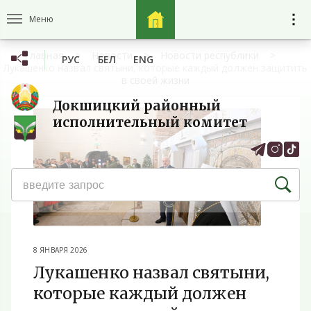
Меню
Главная
Новости
Новости республики
РУС
БЕЛ
ENG
Лукашенко назвал святыни, которые каждый должен защитить
в своей жизни
Докшицкий районный
исполнительный комитет
8 ЯНВАРЯ 2026
Лукашенко назвал святыни,
которые каждый должен