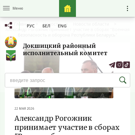
Меню
Главная
Новости
Новости области
РУС
БЕЛ
ENG
Александр Рогожник принимает участие в сборах "Военная
безопасность и оборона Республики Беларусь"
Докшицкий районный
исполнительный комитет
22 МАЯ 2026
Александр Рогожник
принимает участие в сборах