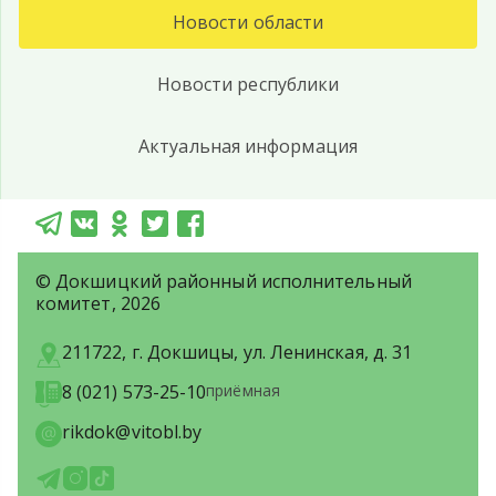
Новости области
Новости республики
Актуальная информация
© Докшицкий районный исполнительный
комитет, 2026
211722, г. Докшицы, ул. Ленинская, д. 31
8 (021) 573-25-10
приёмная
rikdok@vitobl.by